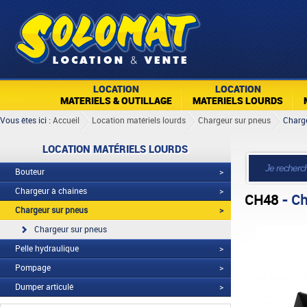
LOCATION
LOCATION
MATERIELS & OUTILLAGE
MATERIELS LOURDS
Vous êtes ici :
Accueil
Location matériels lourds
Chargeur sur pneus
Charg
LOCATION MATÉRIELS LOURDS
Bouteur
>
Chargeur à chaines
>
CH48
- Ch
Chargeur sur pneus
>
Chargeur sur pneus
Pelle hydraulique
>
Pompage
>
Dumper articulé
>