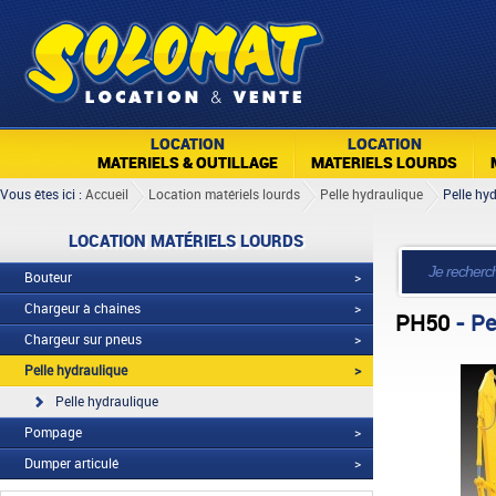
LOCATION
LOCATION
MATERIELS & OUTILLAGE
MATERIELS LOURDS
Vous êtes ici :
Accueil
Location matériels lourds
Pelle hydraulique
Pelle hy
LOCATION MATÉRIELS LOURDS
Bouteur
>
Chargeur à chaines
>
PH50
- Pe
Chargeur sur pneus
>
Pelle hydraulique
>
Pelle hydraulique
Pompage
>
Dumper articulé
>