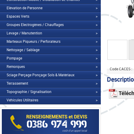
Elévation de Personne
>
Espaces Verts
>
Groupes Electrogènes / Chauffages
>
Levage / Manutention
>
Marteaux Piqueurs / Perforateurs
>
Nettoyage / Sablage
>
Pompage
>
Remorques
>
Code CACES :
Sciage Perçage Ponçage Sols & Matériaux
>
Descripti
Terrassement
>
Topographie / Signalisation
>
Véhicules Utilitaires
>