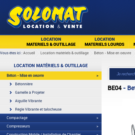
LOCATION
LOCATION
MATERIELS & OUTILLAGE
MATERIELS LOURDS
Vous êtes ici :
Accueil
Location matériels & outillage
Béton - Mise en oeuvre
LOCATION MATÉRIELS & OUTILLAGE
Béton - Mise en oeuvre
>
Bétonnière
BE04
- Be
Gamelle à Projeter
Aiguille Vibrante
Règle Vibrante et talocheuse
Compactage
>
Compresseurs
>
Construction Mobile / Installation de Chantier
>