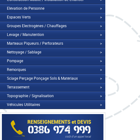
Elévation de Personne
>
Espaces Verts
>
Groupes Electrogènes / Chauffages
>
Levage / Manutention
>
Marteaux Piqueurs / Perforateurs
>
Nettoyage / Sablage
>
Pompage
>
Remorques
>
Sciage Perçage Ponçage Sols & Matériaux
>
Terrassement
>
Topographie / Signalisation
>
Véhicules Utilitaires
>