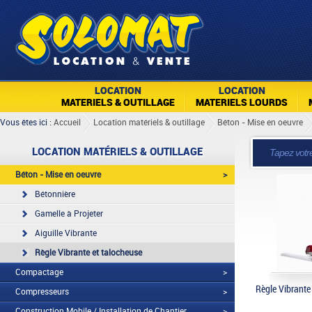
LOCATION
LOCATION
MATERIELS & OUTILLAGE
MATERIELS LOURDS
Vous êtes ici :
Accueil
Location matériels & outillage
Béton - Mise en oeuvre
LOCATION MATÉRIELS & OUTILLAGE
Béton - Mise en oeuvre
>
Bétonnière
Gamelle à Projeter
Aiguille Vibrante
Règle Vibrante et talocheuse
Compactage
>
Règle Vibrante
Compresseurs
>
Construction Mobile / Installation de Chantier
>