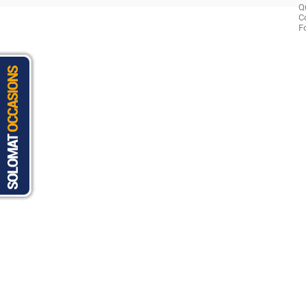
Q
C
F