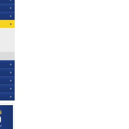
>
>
>
>
>
>
>
>