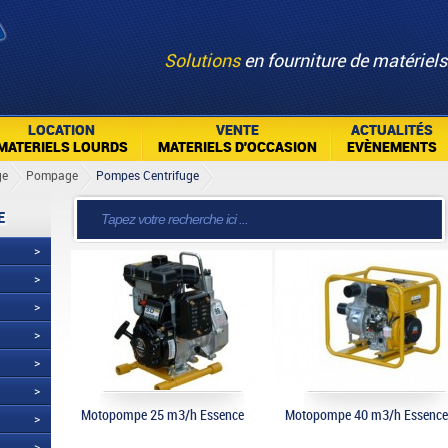
Solutions
en fourniture de matériels
LOCATION
VENTE
ACTUALITÉS
MATERIELS LOURDS
MATERIELS D'OCCASION
EVÈNEMENTS
ge
Pompage
Pompes Centrifuge
E
>
>
>
>
>
>
Motopompe 25 m3/h Essence
Motopompe 40 m3/h Essence
>
>