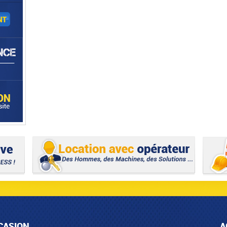
CASION
A