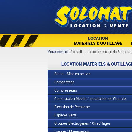
LOCATION
MATERIELS & OUTILLAGE
Vous êtes ici :
Accueil
Location matériels & outilla
LOCATION MATÉRIELS & OUTILLAG
Béton - Mise en oeuvre
Compactage
Compresseurs
Construction Mobile / Installation de Chantier
Elévation de Personne
Espaces Verts
Groupes Electrogènes / Chauffages
Levage / Manutention