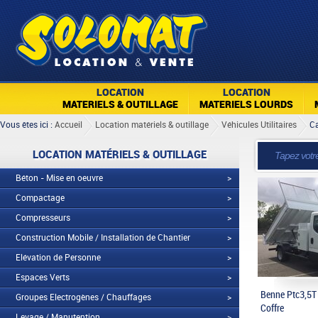
LOCATION
LOCATION
MATERIELS & OUTILLAGE
MATERIELS LOURDS
Vous êtes ici :
Accueil
Location matériels & outillage
Véhicules Utilitaires
C
LOCATION MATÉRIELS & OUTILLAGE
Béton - Mise en oeuvre
>
Compactage
>
Compresseurs
>
Construction Mobile / Installation de Chantier
>
Elévation de Personne
>
Espaces Verts
>
Benne Ptc3,5T
Groupes Electrogènes / Chauffages
>
Coffre
Levage / Manutention
>