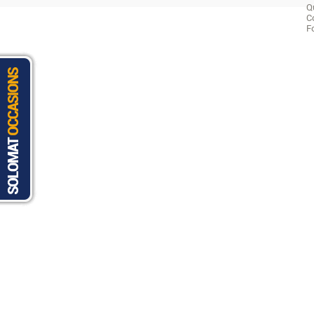
Q
C
F