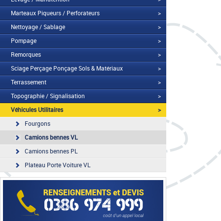
Marteaux Piqueurs / Perforateurs
>
Nettoyage / Sablage
>
Pompage
>
Remorques
>
Sciage Perçage Ponçage Sols & Matériaux
>
Terrassement
>
Topographie / Signalisation
>
Véhicules Utilitaires
>
Fourgons
Camions bennes VL
Camions bennes PL
Plateau Porte Voiture VL