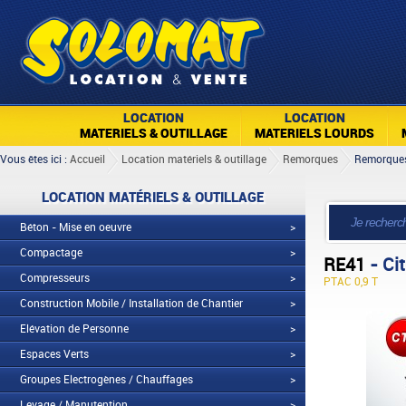
LOCATION
LOCATION
MATERIELS & OUTILLAGE
MATERIELS LOURDS
Vous êtes ici :
Accueil
Location matériels & outillage
Remorques
Remorque
LOCATION MATÉRIELS & OUTILLAGE
Béton - Mise en oeuvre
>
Compactage
>
RE41
- Ci
Compresseurs
>
PTAC 0,9 T
Construction Mobile / Installation de Chantier
>
Elévation de Personne
>
Espaces Verts
>
Groupes Electrogènes / Chauffages
>
Levage / Manutention
>