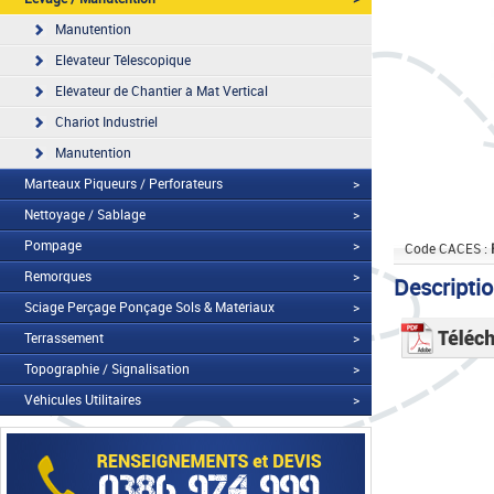
Manutention
Elévateur Télescopique
Elévateur de Chantier à Mat Vertical
Chariot Industriel
Manutention
Marteaux Piqueurs / Perforateurs
>
Nettoyage / Sablage
>
Pompage
>
Code CACES :
Remorques
>
Descripti
Sciage Perçage Ponçage Sols & Matériaux
>
Terrassement
>
Topographie / Signalisation
>
Véhicules Utilitaires
>