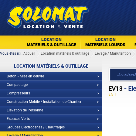
LOCATION
LOCATION
MATERIELS & OUTILLAGE
MATERIELS LOURDS
Vous êtes ici :
Accueil
Location matériels & outillage
Levage / Manutention
LOCATION MATÉRIELS & OUTILLAGE
Béton - Mise en oeuvre
>
Compactage
>
EV13
- El
Compresseurs
>
3,5 T
Construction Mobile / Installation de Chantier
>
Elévation de Personne
>
Espaces Verts
>
Groupes Electrogènes / Chauffages
>
Levage / Manutention
>