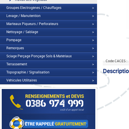
Groupes Electrogènes / Chauffages
>
Levage / Manutention
>
Marteaux Piqueurs / Perforateurs
>
Nettoyage / Sablage
>
Pompage
>
Remorques
>
Sciage Perçage Ponçage Sols & Matériaux
>
Code CACES :
Terrassement
>
Descripti
Topographie / Signalisation
>
Véhicules Utilitaires
>