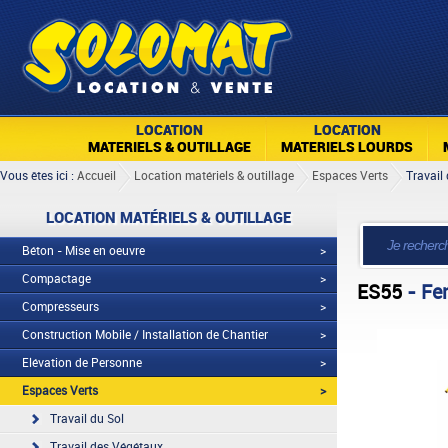
LOCATION
LOCATION
MATERIELS & OUTILLAGE
MATERIELS LOURDS
Vous êtes ici :
Accueil
Location matériels & outillage
Espaces Verts
Travail
LOCATION MATÉRIELS & OUTILLAGE
Béton - Mise en oeuvre
>
Compactage
>
ES55
- Fe
Compresseurs
>
Construction Mobile / Installation de Chantier
>
Elévation de Personne
>
Espaces Verts
>
Travail du Sol
Travail des Végétaux