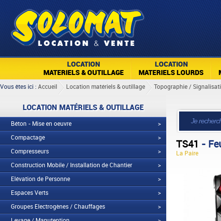
LOCATION
LOCATION
MATERIELS & OUTILLAGE
MATERIELS LOURDS
Vous êtes ici :
Accueil
Location matériels & outillage
Topographie / Signalisat
LOCATION MATÉRIELS & OUTILLAGE
Béton - Mise en oeuvre
>
Compactage
>
TS41
- Feu
Compresseurs
>
La Paire
Construction Mobile / Installation de Chantier
>
Elévation de Personne
>
Espaces Verts
>
Groupes Electrogènes / Chauffages
>
Levage / Manutention
>