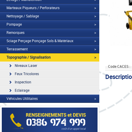
Marteaux Piqueurs / Perforateurs
>
Nettoyage / Sablage
>
Pompage
>
Remorques
>
Sciage Perçage Ponçage Sols & Matériaux
>
Terrassement
>
Topographie / Signalisation
>
Niveaux Laser
Code CACES :
Feux Tricolores
Descripti
Inspection
Eclairage
Véhicules Utilitaires
>