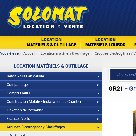
LOCATION
LOCATION
MATERIELS & OUTILLAGE
MATERIELS LOURDS
Vous êtes ici :
Accueil
Location matériels & outillage
Groupes Electrogènes / 
LOCATION MATÉRIELS & OUTILLAGE
Béton - Mise en oeuvre
>
Compactage
>
GR21
- Gr
Compresseurs
>
Construction Mobile / Installation de Chantier
>
Elévation de Personne
>
Espaces Verts
>
Groupes Electrogènes / Chauffages
>
Chauffage