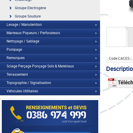
Groupe Electrogène
Groupe Soudure
Levage / Manutention
>
Marteaux Piqueurs / Perforateurs
>
Nettoyage / Sablage
>
Pompage
>
Remorques
>
Code CACES :
Sciage Perçage Ponçage Sols & Matériaux
>
Descripti
Terrassement
>
Topographie / Signalisation
>
Véhicules Utilitaires
>