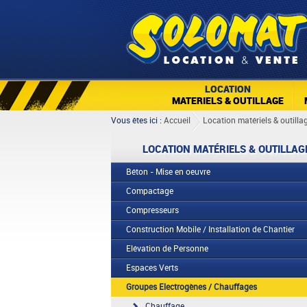
LOCATION
MATERIELS & OUTILLAGE
Vous êtes ici :
Accueil
Location matériels & outilla
LOCATION MATÉRIELS & OUTILLAG
Béton - Mise en oeuvre
Compactage
Compresseurs
Construction Mobile / Installation de Chantier
Elévation de Personne
Espaces Verts
Groupes Electrogènes / Chauffages
Chauffage