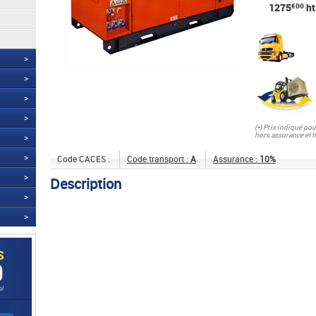
1275
€00
ht
>
>
>
>
(*) Prix indiqué po
hors assurance et 
>
>
Code CACES :
Code transport :
A
Assurance :
10%
>
Description
>
>