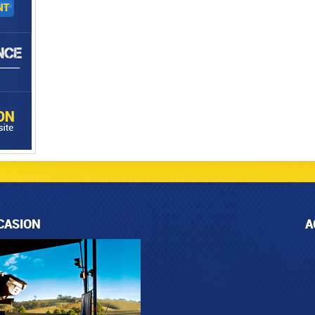
CASION
A