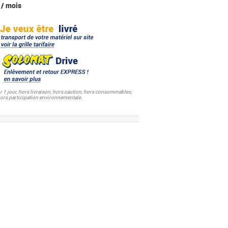
 / mois
ur 1 jour, hors livraison, hors caution, hors consommables,
hors participation environnementale.