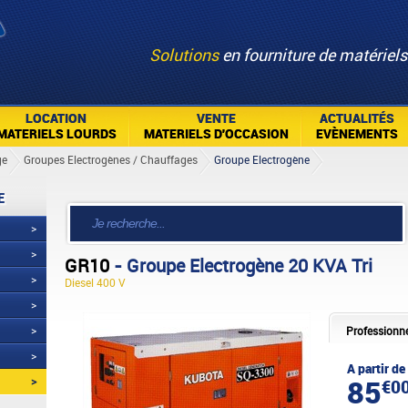
Solutions
en fourniture de matériels
LOCATION
VENTE
ACTUALITÉS
MATERIELS LOURDS
MATERIELS D'OCCASION
EVÈNEMENTS
ge
Groupes Electrogènes / Chauffages
Groupe Electrogène
E
>
>
GR10
- Groupe Electrogène 20 KVA Tri
>
Diesel 400 V
>
>
Professionn
>
A partir de
>
85
€0