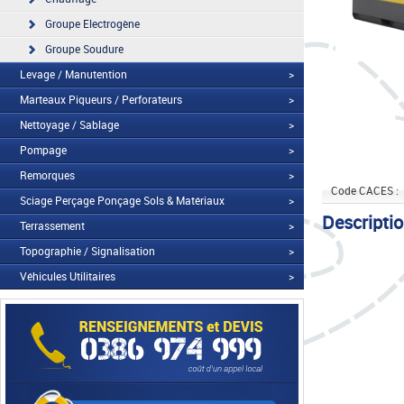
Groupe Electrogène
Groupe Soudure
Levage / Manutention
>
Marteaux Piqueurs / Perforateurs
>
Nettoyage / Sablage
>
Pompage
>
Remorques
>
Code CACES :
Sciage Perçage Ponçage Sols & Matériaux
>
Descripti
Terrassement
>
Topographie / Signalisation
>
Véhicules Utilitaires
>