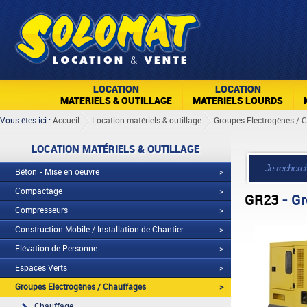
LOCATION
LOCATION
MATERIELS & OUTILLAGE
MATERIELS LOURDS
Vous êtes ici :
Accueil
Location matériels & outillage
Groupes Electrogènes / 
LOCATION MATÉRIELS & OUTILLAGE
Béton - Mise en oeuvre
>
Compactage
>
GR23
- Gr
Compresseurs
>
Construction Mobile / Installation de Chantier
>
Elévation de Personne
>
Espaces Verts
>
Groupes Electrogènes / Chauffages
>
Chauffage