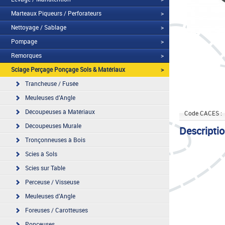
Marteaux Piqueurs / Perforateurs
>
Nettoyage / Sablage
>
Pompage
>
Remorques
>
Sciage Perçage Ponçage Sols & Matériaux
>
Trancheuse / Fusée
Meuleuses d'Angle
Découpeuses à Matériaux
Code CACES :
Découpeuses Murale
Descripti
Tronçonneuses à Bois
Scies à Sols
Scies sur Table
Perceuse / Visseuse
Meuleuses d'Angle
Foreuses / Carotteuses
Ponceuses