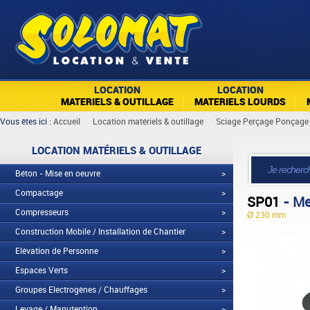
LOCATION
LOCATION
MATERIELS & OUTILLAGE
MATERIELS LOURDS
Vous êtes ici :
Accueil
Location matériels & outillage
Sciage Perçage Ponçage 
LOCATION MATÉRIELS & OUTILLAGE
Béton - Mise en oeuvre
>
Compactage
>
SP01
- Me
Compresseurs
>
Ø 230 mm
Construction Mobile / Installation de Chantier
>
Elévation de Personne
>
Espaces Verts
>
Groupes Electrogènes / Chauffages
>
Levage / Manutention
>