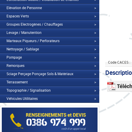
Elévation de Personne
>
Espaces Verts
>
Groupes Electrogènes / Chauffages
>
Levage / Manutention
>
Marteaux Piqueurs / Perforateurs
>
Nettoyage / Sablage
>
Pompage
>
Code CACES :
Remorques
>
Descripti
Sciage Perçage Ponçage Sols & Matériaux
>
Terrassement
>
Topographie / Signalisation
>
Véhicules Utilitaires
>