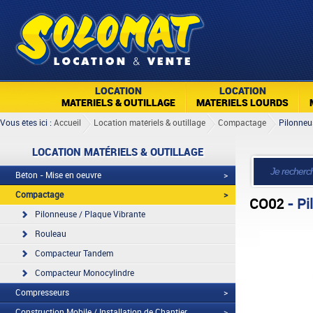
LOCATION
LOCATION
MATERIELS & OUTILLAGE
MATERIELS LOURDS
Vous êtes ici :
Accueil
Location matériels & outillage
Compactage
Pilonneu
LOCATION MATÉRIELS & OUTILLAGE
Béton - Mise en oeuvre
>
Compactage
>
CO02
- Pi
Pilonneuse / Plaque Vibrante
Rouleau
Compacteur Tandem
Compacteur Monocylindre
Compresseurs
>
Construction Mobile / Installation de Chantier
>