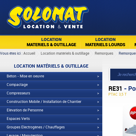
LOCATION
LOCATION
MATERIELS & OUTILLAGE
MATERIELS LOURDS
Vous êtes ici :
Accueil
Location matériels & outillage
Remorques
Remorque
LOCATION MATÉRIELS & OUTILLAGE
Béton - Mise en oeuvre
>
Compactage
>
RE31
- Po
Compresseurs
>
PTAC 3,5 T
Construction Mobile / Installation de Chantier
>
Elévation de Personne
>
Espaces Verts
>
Groupes Electrogènes / Chauffages
>
Levage / Manutention
>