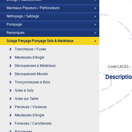
Marteaux Piqueurs / Perforateurs
>
Nettoyage / Sablage
>
Pompage
>
Remorques
>
Sciage Perçage Ponçage Sols & Matériaux
>
Trancheuse / Fusée
Meuleuses d'Angle
Découpeuses à Matériaux
Code CACES :
Découpeuses Murale
Descripti
Tronçonneuses à Bois
Scies à Sols
Scies sur Table
Perceuse / Visseuse
Meuleuses d'Angle
Foreuses / Carotteuses
Ponceuses