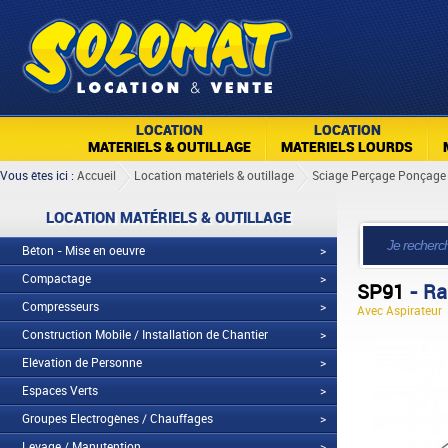
LOCATION
LOCATION
MATERIELS & OUTILLAGE
MATERIELS LOURDS
Vous êtes ici :
Accueil
Location matériels & outillage
Sciage Perçage Ponçage 
LOCATION MATÉRIELS & OUTILLAGE
Béton - Mise en oeuvre
>
Compactage
>
SP91
- Ra
Compresseurs
>
Avec Aspirateur
Construction Mobile / Installation de Chantier
>
Elévation de Personne
>
Espaces Verts
>
Groupes Electrogènes / Chauffages
>
Levage / Manutention
>