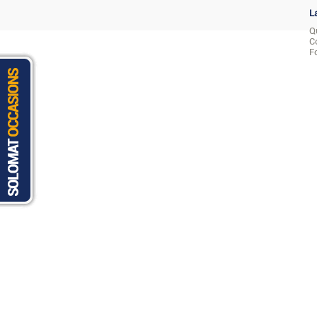
L
Q
C
F