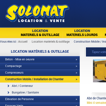
LOCATION
LOCATION
MATERIELS & OUTILLAGE
MATERIELS LOURDS
Vous êtes ici :
Accueil
Location matériels & outillage
Construction Mobile / Ins
LOCATION MATÉRIELS & OUTILLAGE
Béton - Mise en oeuvre
>
Compactage
>
Compresseurs
>
Construction Mobile / Installation de Chantier
>
Abri / Conteneur
Bungalow / Sanitaire
Abri de Chanti
Elévation de Personne
>
Mini 4 semain
Espaces Verts
>