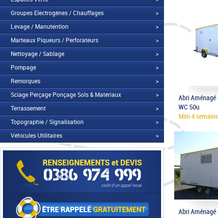
Groupes Electrogènes / Chauffages
>
Levage / Manutention
>
Marteaux Piqueurs / Perforateurs
>
Nettoyage / Sablage
>
Pompage
>
Remorques
>
Sciage Perçage Ponçage Sols & Matériaux
>
Abri Aménagé 
WC 50u
Terrassement
>
Mini 4 semain
Topographie / Signalisation
>
Véhicules Utilitaires
>
Abri Aménagé 